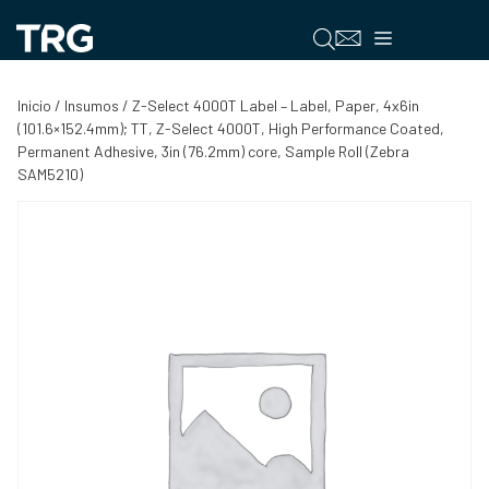
Saltar
al
Menú
contenido
Inicio
/
Insumos
/ Z-Select 4000T Label – Label, Paper, 4x6in
(101.6×152.4mm); TT, Z-Select 4000T, High Performance Coated,
Permanent Adhesive, 3in (76.2mm) core, Sample Roll (Zebra
SAM5210)