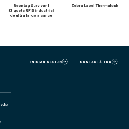
Beontag Survivor |
Zebra Label Thermalock
Etiqueta RFID industrial
de ultra largo alcance
INICIAR SESION
CONTACTÁ TRG
Medio
y