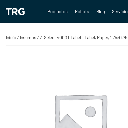
Saltar
al
Productos
Robots
Blog
Servici
contenido
Inicio
/
Insumos
/ Z-Select 4000T Label – Label, Paper, 1.75×0.7