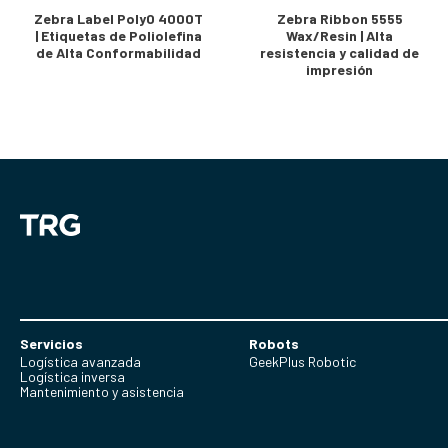
Zebra Label PolyO 4000T
Zebra Ribbon 5555
| Etiquetas de Poliolefina
Wax/Resin | Alta
de Alta Conformabilidad
resistencia y calidad de
impresión
Servicios
Robots
Logística avanzada
GeekPlus Robotic
Logística inversa
Mantenimiento y asistencia