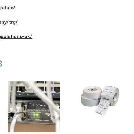
glatam/
any/trg/
gsolutions-uk/
S