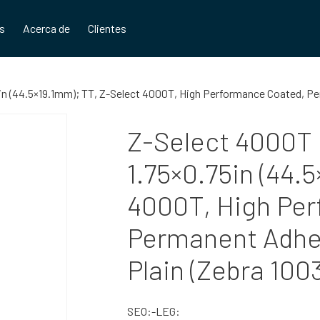
os
Acerca de
Clientes
5in (44.5×19.1mm); TT, Z-Select 4000T, High Performance Coated, Pe
Z-Select 4000T L
1.75×0.75in (44.
4000T, High Pe
Permanent Adhes
Plain (Zebra 100
SEO:-LEG: