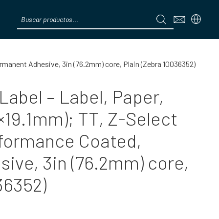
Products
search
Menú
rmanent Adhesive, 3in (76.2mm) core, Plain (Zebra 10036352)
abel – Label, Paper,
5×19.1mm); TT, Z-Select
rformance Coated,
ive, 3in (76.2mm) core,
36352)