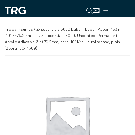
Saltar
al
Menú
contenido
Inicio
/
Insumos
/ Z-Essentials 500D Label – Label, Paper, 4x3in
(101.6×76.2mm); DT, Z-Essentials 500D, Uncoated, Permanent
Acrylic Adhesive, 3in (76.2mm) core, 1941/roll, 4 rolls/case, plain
(Zebra 10044369)