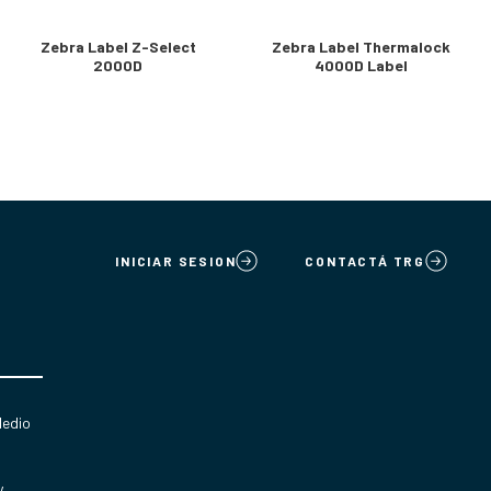
Zebra Label Z-Select
Zebra Label Thermalock
2000D
4000D Label
INICIAR SESION
CONTACTÁ TRG
Medio
y