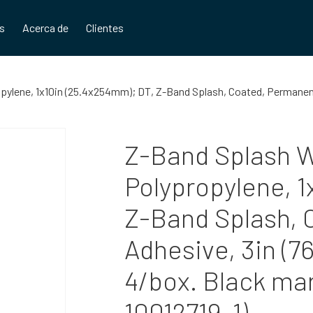
os
Acerca de
Clientes
pylene, 1x10in (25.4x254mm); DT, Z-Band Splash, Coated, Permanent
Z-Band Splash W
Polypropylene, 1
Z-Band Splash, 
Adhesive, 3in (7
4/box. Black mar
10012719-1)