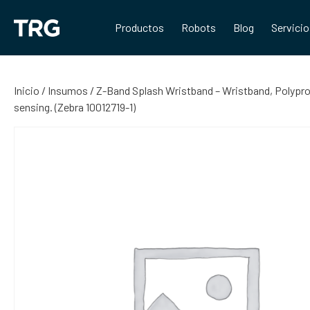
Saltar
al
Productos
Robots
Blog
Servici
contenido
Inicio
/
Insumos
/ Z-Band Splash Wristband – Wristband, Polypro
sensing. (Zebra 10012719-1)