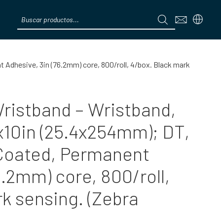
Products
search
Menú
 Adhesive, 3in (76.2mm) core, 800/roll, 4/box. Black mark
ristband – Wristband,
x10in (25.4x254mm); DT,
Coated, Permanent
6.2mm) core, 800/roll,
k sensing. (Zebra