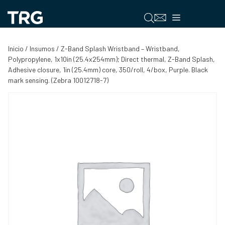
Saltar
al
Menú
contenido
Inicio
/
Insumos
/ Z-Band Splash Wristband – Wristband,
Polypropylene, 1x10in (25.4x254mm); Direct thermal, Z-Band Splash,
Adhesive closure, 1in (25.4mm) core, 350/roll, 4/box, Purple. Black
mark sensing. (Zebra 10012718-7)