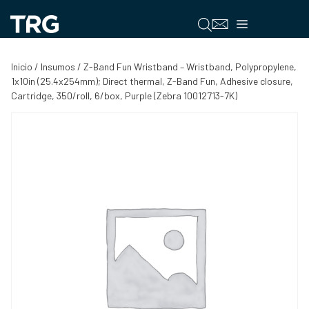
Saltar
al
Menú
contenido
Inicio
/
Insumos
/ Z-Band Fun Wristband – Wristband, Polypropylene,
1x10in (25.4x254mm); Direct thermal, Z-Band Fun, Adhesive closure,
Cartridge, 350/roll, 6/box, Purple (Zebra 10012713-7K)