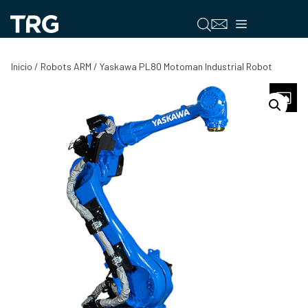
Saltar
al
Menú
contenido
Inicio
/
Robots ARM
/ Yaskawa PL80 Motoman Industrial Robot