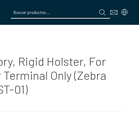
Products
search
Menú
y, Rigid Holster, For
 Terminal Only (Zebra
T-01)