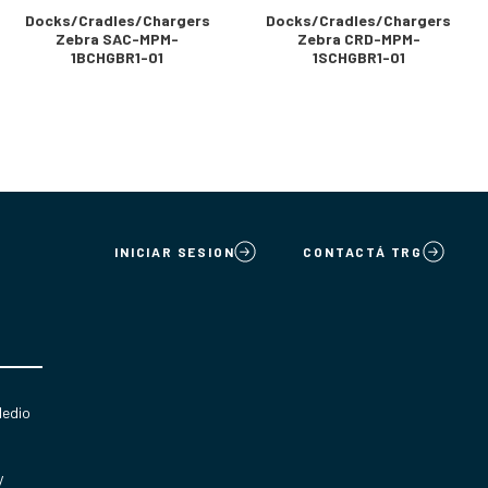
Docks/Cradles/Chargers
Docks/Cradles/Chargers
Zebra SAC-MPM-
Zebra CRD-MPM-
1BCHGBR1-01
1SCHGBR1-01
INICIAR SESION
CONTACTÁ TRG
Medio
y