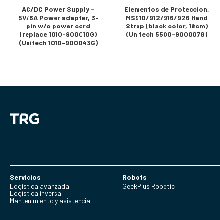
AC/DC Power Supply –
Elementos de Proteccion,
5V/6A Power adapter, 3-
MS910/912/916/926 Hand
pin w/o power cord
Strap (black color, 18cm)
(replace 1010-900010G)
(Unitech 5500-900007G)
(Unitech 1010-900043G)
Servicios
Robots
Logística avanzada
GeekPlus Robotic
Logística inversa
Mantenimiento y asistencia