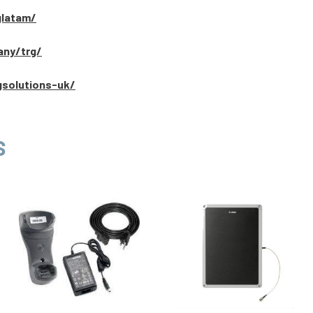
glatam/
any/trg/
gsolutions-uk/
S