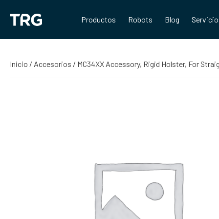
Saltar
al
Productos
Robots
Blog
Servici
contenido
Inicio
/
Accesorios
/ MC34XX Accessory, Rigid Holster, For Stra