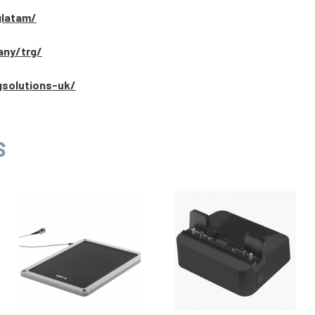
glatam/
any/trg/
gsolutions-uk/
S