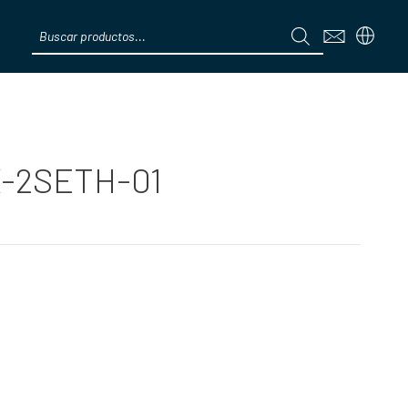
Products
search
Menú
X-2SETH-01