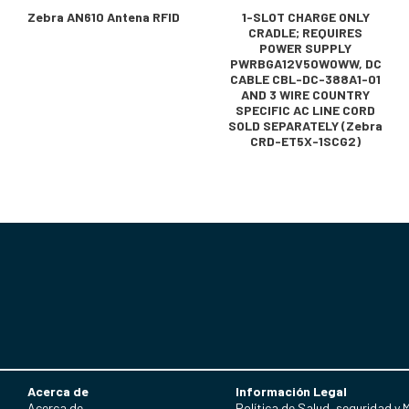
Zebra AN610 Antena RFID
1-SLOT CHARGE ONLY
CRADLE; REQUIRES
POWER SUPPLY
PWRBGA12V50W0WW, DC
CABLE CBL-DC-388A1-01
AND 3 WIRE COUNTRY
SPECIFIC AC LINE CORD
SOLD SEPARATELY (Zebra
CRD-ET5X-1SCG2)
Acerca de
Información Legal
Acerca de
Política de Salud, seguridad y 