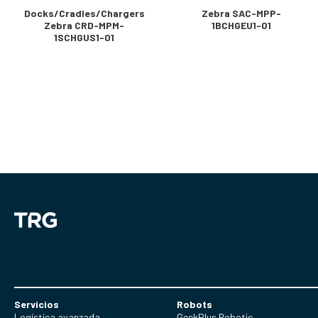
Docks/Cradles/Chargers
Zebra SAC-MPP-
Zebra CRD-MPM-
1BCHGEU1-01
1SCHGUS1-01
Servicios
Robots
Logística avanzada
GeekPlus Robotic