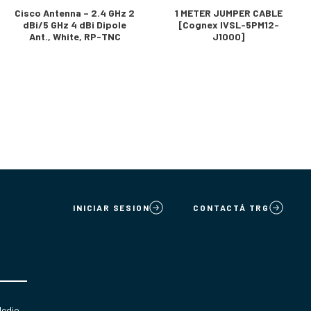
Cisco Antenna – 2.4 GHz 2
1 METER JUMPER CABLE
dBi/5 GHz 4 dBi Dipole
[Cognex IVSL-5PM12-
Ant., White, RP-TNC
J1000]
INICIAR SESION
CONTACTÁ TRG
Medio