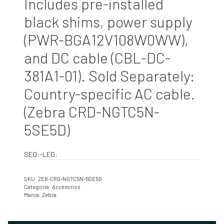
Includes pre-installed
black shims, power supply
(PWR-BGA12V108W0WW),
and DC cable (CBL-DC-
381A1-01). Sold Separately:
Country-specific AC cable.
(Zebra CRD-NGTC5N-
5SE5D)
SEO:-LEG:
SKU:
ZEB-CRD-NGTC5N-5SE5D
Categoría:
Accesorios
Marca:
Zebra