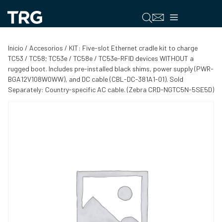
Saltar
al
Menú
contenido
Inicio
/
Accesorios
/ KIT: Five-slot Ethernet cradle kit to charge
TC53 / TC58; TC53e / TC58e / TC53e-RFID devices WITHOUT a
rugged boot. Includes pre-installed black shims, power supply (PWR-
BGA12V108W0WW), and DC cable (CBL-DC-381A1-01). Sold
Separately: Country-specific AC cable. (Zebra CRD-NGTC5N-5SE5D)