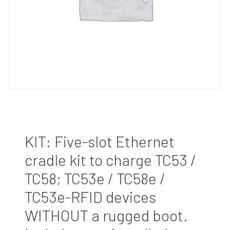
KIT: Five-slot Ethernet
cradle kit to charge TC53 /
TC58; TC53e / TC58e /
TC53e-RFID devices
WITHOUT a rugged boot.