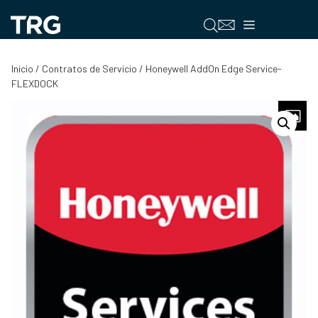
Saltar
al
Menú
contenido
Inicio
/
Contratos de Servicio
/ Honeywell AddOn Edge Service-
FLEXDOCK