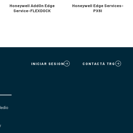
Honeywell AddOn Edge
Honeywell Edge Services-
Service-FLEXDOCK
PX6I
INICIAR SESION
CONTACTÁ TRG
Medio
y