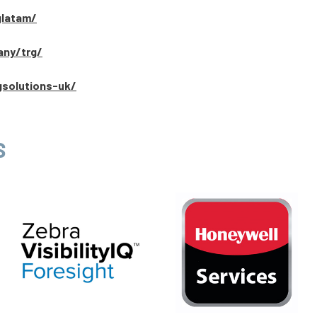
glatam/
any/trg/
gsolutions-uk/
S