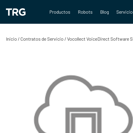
Saltar
al
Productos
Robots
Blog
Servici
contenido
Inicio
/
Contratos de Servicio
/ Vocollect VoiceDirect Software 