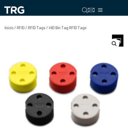
Saltar
al
Menú
contenido
Inicio
/
RFID
/
RFID Tags
/ HID Bin Tag RFID Tags