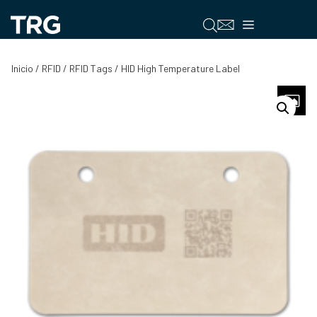
Saltar
al
Menú
contenido
Inicio
/
RFID
/
RFID Tags
/ HID High Temperature Label