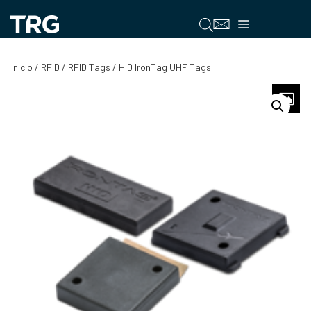
Saltar
al
Menú
contenido
Inicio
/
RFID
/
RFID Tags
/ HID IronTag UHF Tags