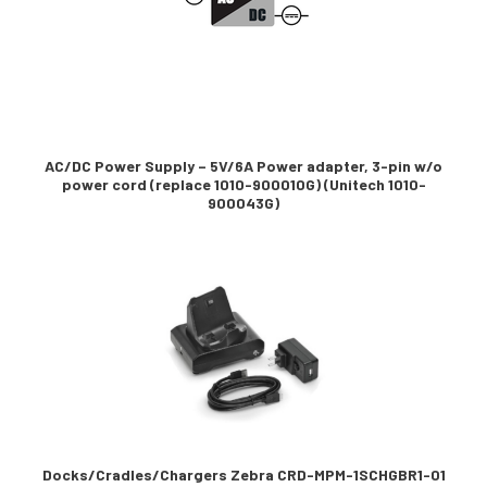
AC/DC Power Supply – 5V/6A Power adapter, 3-pin w/o
power cord (replace 1010-900010G) (Unitech 1010-
900043G)
Docks/Cradles/Chargers Zebra CRD-MPM-1SCHGBR1-01