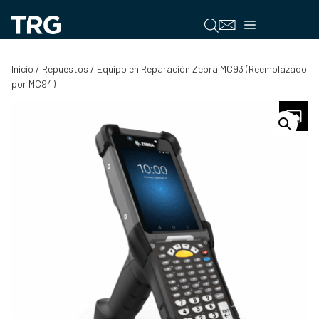
Saltar
al
Menú
contenido
Inicio
/
Repuestos
/ Equipo en Reparación Zebra MC93 (Reemplazado
por MC94)