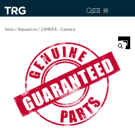
Saltar
al
Menú
contenido
Inicio
/
Repuestos
/ CAMERA – Camera