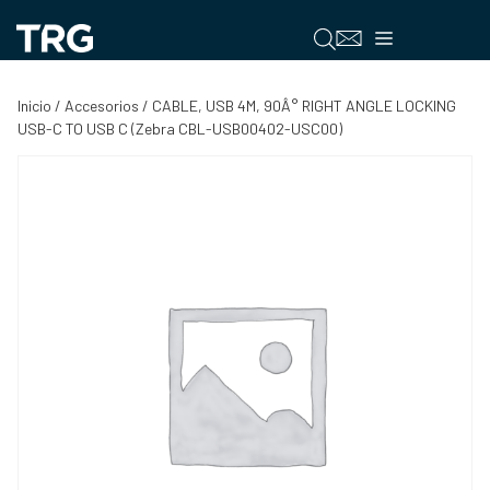
Saltar
al
Menú
contenido
Inicio
/
Accesorios
/ CABLE, USB 4M, 90Â° RIGHT ANGLE LOCKING
USB-C TO USB C (Zebra CBL-USB00402-USC00)