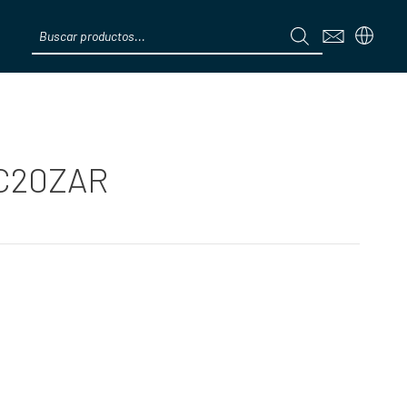
Products
search
Menú
-C20ZAR