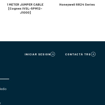
1 METER JUMPER CABLE
Honeywell 6824 Series
[Cognex IVSL-5PM12-
J1000]
INICIAR SESION
CONTACTÁ TRG
Medio
y