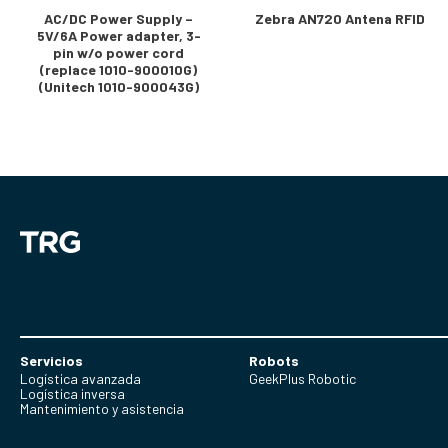
AC/DC Power Supply –
Zebra AN720 Antena RFID
5V/6A Power adapter, 3-
pin w/o power cord
(replace 1010-900010G)
(Unitech 1010-900043G)
Servicios
Robots
Logística avanzada
GeekPlus Robotic
Logística inversa
Mantenimiento y asistencia