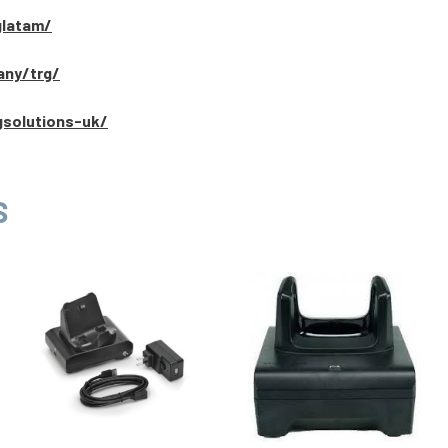
glatam/
any/trg/
gsolutions-uk/
S