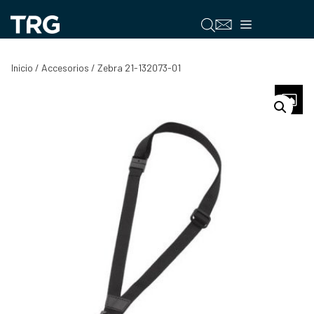
Saltar
al
Menú
contenido
Inicio
/
Accesorios
/ Zebra 21-132073-01