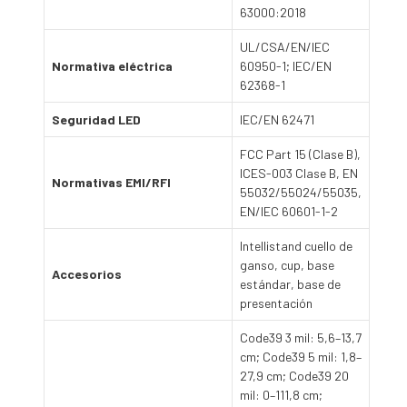
63000:2018
UL/CSA/EN/IEC
Normativa eléctrica
60950-1; IEC/EN
62368-1
Seguridad LED
IEC/EN 62471
FCC Part 15 (Clase B),
ICES-003 Clase B, EN
Normativas EMI/RFI
55032/55024/55035,
EN/IEC 60601-1-2
Intellistand cuello de
ganso, cup, base
Accesorios
estándar, base de
presentación
Code39 3 mil: 5,6–13,7
cm; Code39 5 mil: 1,8–
27,9 cm; Code39 20
mil: 0–111,8 cm;