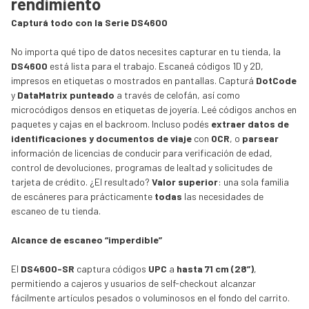
rendimiento
Capturá todo con la Serie DS4600
No importa qué tipo de datos necesites capturar en tu tienda, la
DS4600
está lista para el trabajo. Escaneá códigos 1D y 2D,
impresos en etiquetas o mostrados en pantallas. Capturá
DotCode
y
DataMatrix punteado
a través de celofán, así como
microcódigos densos en etiquetas de joyería. Leé códigos anchos en
paquetes y cajas en el backroom. Incluso podés
extraer datos de
identificaciones y documentos de viaje
con
OCR
, o
parsear
información de licencias de conducir para verificación de edad,
control de devoluciones, programas de lealtad y solicitudes de
tarjeta de crédito. ¿El resultado?
Valor superior
: una sola familia
de escáneres para prácticamente
todas
las necesidades de
escaneo de tu tienda.
Alcance de escaneo “imperdible”
El
DS4600-SR
captura códigos
UPC
a
hasta 71 cm (28”)
,
permitiendo a cajeros y usuarios de self-checkout alcanzar
fácilmente artículos pesados o voluminosos en el fondo del carrito.