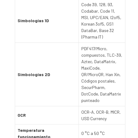
Code 39, 128, 93,
Codabar, Code 11,
MSI, UPC/EAN, I2of5,
Simbologías 1D
Korean 3of5, GS1
DataBar, Base 32
(Pharma IT)
PDF417/Micro,
compuestos, TLC-39,
Aztec, DataMatrix,
MaxiCode,
Simbologías 2D
QR/MicroQR, Han Xin,
Códigos postales,
SecurPharm,
DotCode, DataMatrix
punteado
OCR-A, OCR-B, MICR,
OCR
USD Currency
Temperatura
0 °C a 50 °C
funcionamiento