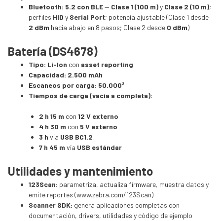
Bluetooth:
5.2 con BLE
—
Clase 1 (100 m)
y
Clase 2 (10 m)
;
perfiles
HID
y
Serial Port
; potencia ajustable (Clase 1 desde
2 dBm
hacia abajo en 8 pasos; Clase 2 desde
0 dBm
)
Batería (DS4678)
Tipo:
Li-Ion
con
asset reporting
Capacidad:
2.500 mAh
Escaneos por carga:
50.000³
Tiempos de carga (vacía a completa):
2 h 15 m
con
12 V externo
4 h 30 m
con
5 V externo
3 h
vía
USB BC1.2
7 h 45 m
vía
USB estándar
Utilidades y mantenimiento
123Scan:
parametriza, actualiza firmware, muestra datos y
emite reportes (
www.zebra.com/123Scan
)
Scanner SDK:
genera aplicaciones completas con
documentación, drivers, utilidades y código de ejemplo