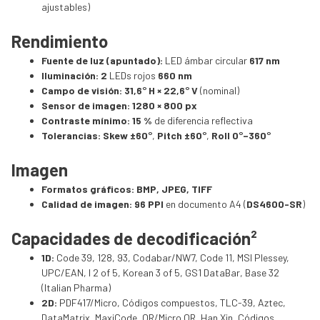
ajustables)
Rendimiento
Fuente de luz (apuntado):
LED ámbar circular
617 nm
Iluminación:
2
LEDs rojos
660 nm
Campo de visión:
31,6° H × 22,6° V
(nominal)
Sensor de imagen:
1280 × 800 px
Contraste mínimo:
15 %
de diferencia reflectiva
Tolerancias:
Skew ±60°
,
Pitch ±60°
,
Roll 0°–360°
Imagen
Formatos gráficos:
BMP, JPEG, TIFF
Calidad de imagen:
96 PPI
en documento A4 (
DS4600-SR
)
Capacidades de decodificación²
1D:
Code 39, 128, 93, Codabar/NW7, Code 11, MSI Plessey,
UPC/EAN, I 2 of 5, Korean 3 of 5, GS1 DataBar, Base 32
(Italian Pharma)
2D:
PDF417/Micro, Códigos compuestos, TLC-39, Aztec,
DataMatrix, MaxiCode, QR/Micro QR, Han Xin, Códigos