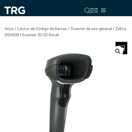
Saltar
al
Menú
contenido
Inicio
/
Lector de Código de Barras
/
Scanner de uso general
/ Zebra
DS4608 | Scanner 1D/2D Retail