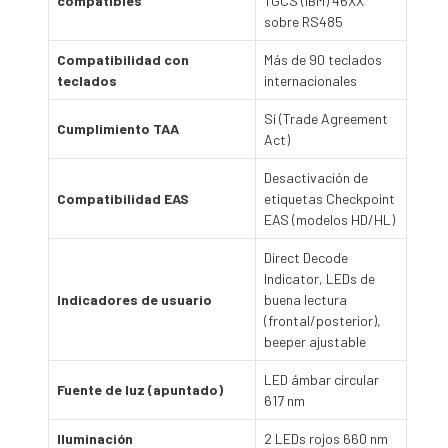
compatibles
TGCS (IBM) 46XX
sobre RS485
Compatibilidad con
Más de 90 teclados
teclados
internacionales
Sí (Trade Agreement
Cumplimiento TAA
Act)
Desactivación de
Compatibilidad EAS
etiquetas Checkpoint
EAS (modelos HD/HL)
Direct Decode
Indicator, LEDs de
Indicadores de usuario
buena lectura
(frontal/posterior),
beeper ajustable
LED ámbar circular
Fuente de luz (apuntado)
617 nm
Iluminación
2 LEDs rojos 660 nm