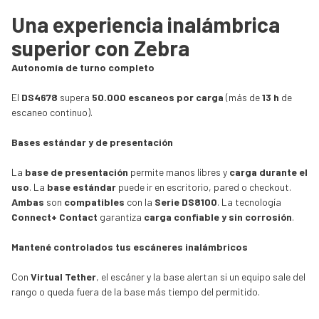
Una experiencia inalámbrica
superior con Zebra
Autonomía de turno completo
El
DS4678
supera
50.000 escaneos por carga
(más de
13 h
de
escaneo continuo).
Bases estándar y de presentación
La
base de presentación
permite manos libres y
carga durante el
uso
. La
base estándar
puede ir en escritorio, pared o checkout.
Ambas
son
compatibles
con la
Serie DS8100
. La tecnología
Connect+ Contact
garantiza
carga confiable y sin corrosión
.
Mantené controlados tus escáneres inalámbricos
Con
Virtual Tether
, el escáner y la base alertan si un equipo sale del
rango o queda fuera de la base más tiempo del permitido.