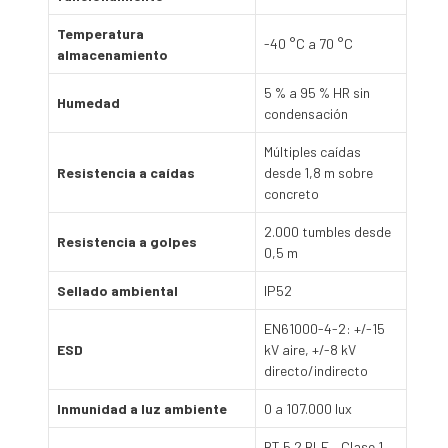
Temperatura
-40 °C a 70 °C
almacenamiento
5 % a 95 % HR sin
Humedad
condensación
Múltiples caídas
Resistencia a caídas
desde 1,8 m sobre
concreto
2.000 tumbles desde
Resistencia a golpes
0,5 m
Sellado ambiental
IP52
EN61000-4-2: +/-15
ESD
kV aire, +/-8 kV
directo/indirecto
Inmunidad a luz ambiente
0 a 107.000 lux
BT 5.2 BLE – Clase 1