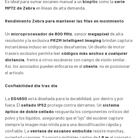
Es ideal para sumar escaneo manual a un
bioptic
como la
serie
MP72 de Zebra
en líneas de alta demanda.
Rendimiento Zebra para mantener las filas en movimiento
Un
microprocesador de 800 MHz
, sensor
megapíxel
de alta
resolución y la exclusiva
PRZM Intelligent Imaging
brindan captura
instantánea incluso en códigos desafiantes. Un diseño de motor
trasero exclusivo permite leer
códigos más anchos a cualquier
distancia
, frente a otros escáneres con campo de visión similar.
Así, los asociados pueden enfocarse en el
cliente
, no en posicionar
el artículo.
Confiabilidad día tras día
La
DS4600
está diseñada para la durabilidad, por dentro y por
fuera. El
sellado IP52
protege contra derrames. Un
sistema
óptico de doble sellado
resguarda los componentes críticos del
polvo y los líquidos, asegurando que el “ojo” del escáner capture
siempre la imagen más nítida para una decodificación rápida y
confiable. La
ventana de escaneo embutida
resiste manchas,
suciedad y rayones. Y soporta múltiples caídas de
1,8 m
al concreto