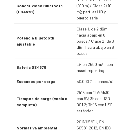
Conectividad Bluetooth
(100 m) / Clase 2 (10
(DS4678)
m); perfiles HID y
puerto serie
Clase 1: de 2 dBm
hacia abajo en 8
Potencia Bluetooth
pasos / Clase 2: de 0
ajustable
dBm hacia abajo en 8
pasos
Li-Ion 2500 mAh con
Batería DS4678
asset reporting
Escaneos por carga
50.000 (1 escaneo/s)
2h15 con 12V; 4h30
Tiempos de carga (vacía a
con 5V; 3h con USB
completa)
BC1.2; 7h45 con USB
estándar
2011/65/EU, EN
Normativa ambiental
50581:2012, EN IEC