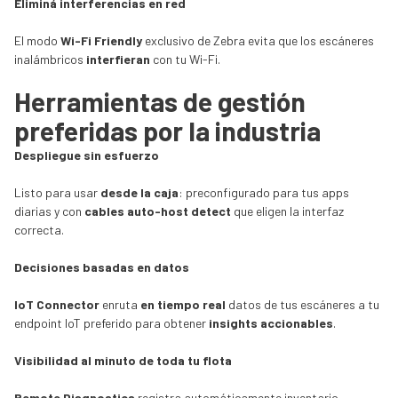
Eliminá interferencias en red
El modo
Wi-Fi Friendly
exclusivo de Zebra evita que los escáneres
inalámbricos
interfieran
con tu Wi-Fi.
Herramientas de gestión
preferidas por la industria
Despliegue sin esfuerzo
Listo para usar
desde la caja
: preconfigurado para tus apps
diarias y con
cables auto-host detect
que eligen la interfaz
correcta.
Decisiones basadas en datos
IoT Connector
enruta
en tiempo real
datos de tus escáneres a tu
endpoint IoT preferido para obtener
insights accionables
.
Visibilidad al minuto de toda tu flota
Remote Diagnostics
registra automáticamente inventario,