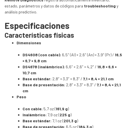
estado, parámetros y datos de códigos para
troubleshooting
y
análisis predictivo.
Especificaciones
Características físicas
Dimensiones
DS4608 (con cable):
6,5″ (Al) × 2,6″ (An) × 3,9″ (Pr) /
16,5
× 6,7 × 9,8 cm
DS4678 (inalámbrico):
6,6″ × 2,6″ × 4,2″ /
16,8 × 6,6 ×
10,7 cm
Base estándar:
2,8″ × 3,3″ × 8,3″ /
7,1 × 8,4 × 21,1 cm
Base de presentación:
2,8″ × 3,3″ × 8,3″ /
7,1 × 8,4 × 21,1
cm
Peso
Con cable:
5,7 oz (
161,9 g
)
Inalámbrico:
7,9 oz (
225 g
)
Base estándar:
7,1 oz (
201,3 g
)
Base de presentación:
6,5 oz (
184,3 g
)