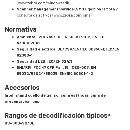
(
www.zebra.com/windowssdk
)
Scanner Management Service (SMS):
gestión remota y
consulta de activos (
www.zebra.com/sms
)
Normativa
Ambiental:
2011/65/EU
,
EN 50581:2012
,
EN IEC
63000:2018
Seguridad eléctrica:
UL/CSA/EN/IEC 60950-1
;
IEC/EN
62368-1
Seguridad LED:
IEC/EN 62471
EMI/RFI:
FCC 47 CFR Part 15
,
ICES-003
,
EN
55032/55024/55035
,
EN/IEC 60601-1-2
Accesorios
Intellistand cuello de ganso
,
cuna estándar
,
cuna de
presentación
,
cup
.
Rangos de decodificación típicos⁴
DS4600-SR/DL