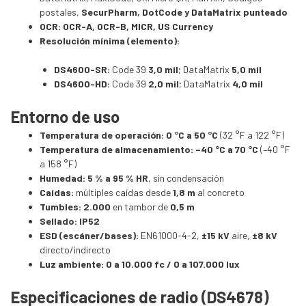
postales,
SecurPharm, DotCode y DataMatrix punteado
OCR:
OCR-A, OCR-B, MICR, US Currency
Resolución mínima (elemento):
DS4600-SR:
Code 39
3,0 mil
; DataMatrix
5,0 mil
DS4600-HD:
Code 39
2,0 mil
; DataMatrix
4,0 mil
Entorno de uso
Temperatura de operación:
0 °C a 50 °C
(32 °F a 122 °F)
Temperatura de almacenamiento:
–40 °C a 70 °C
(–40 °F
a 158 °F)
Humedad:
5 % a 95 % HR
, sin condensación
Caídas:
múltiples caídas desde
1,8 m
al concreto
Tumbles:
2.000
en tambor de
0,5 m
Sellado:
IP52
ESD (escáner/bases):
EN61000-4-2,
±15 kV
aire,
±8 kV
directo/indirecto
Luz ambiente:
0 a 10.000 fc / 0 a 107.000 lux
Especificaciones de radio (DS4678)