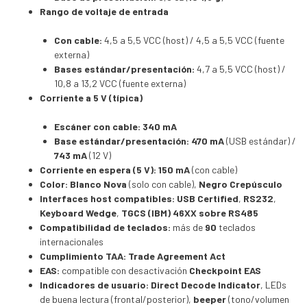
Rango de voltaje de entrada
Con cable:
4,5 a 5,5 VCC (host) / 4,5 a 5,5 VCC (fuente
externa)
Bases estándar/presentación:
4,7 a 5,5 VCC (host) /
10,8 a 13,2 VCC (fuente externa)
Corriente a 5 V (típica)
Escáner con cable:
340 mA
Base estándar/presentación:
470 mA
(USB estándar) /
743 mA
(12 V)
Corriente en espera (5 V):
150 mA
(con cable)
Color:
Blanco Nova
(solo con cable),
Negro Crepúsculo
Interfaces host compatibles:
USB Certified
,
RS232
,
Keyboard Wedge
,
TGCS (IBM) 46XX sobre RS485
Compatibilidad de teclados:
más de
90
teclados
internacionales
Cumplimiento TAA:
Trade Agreement Act
EAS:
compatible con desactivación
Checkpoint EAS
Indicadores de usuario:
Direct Decode Indicator
, LEDs
de buena lectura (frontal/posterior),
beeper
(tono/volumen