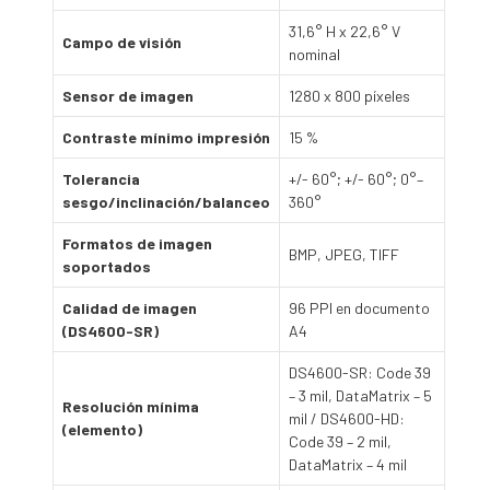
31,6° H x 22,6° V
Campo de visión
nominal
Sensor de imagen
1280 x 800 píxeles
Contraste mínimo impresión
15 %
Tolerancia
+/- 60°; +/- 60°; 0°–
sesgo/inclinación/balanceo
360°
Formatos de imagen
BMP, JPEG, TIFF
soportados
Calidad de imagen
96 PPI en documento
(DS4600-SR)
A4
DS4600-SR: Code 39
– 3 mil, DataMatrix – 5
Resolución mínima
mil / DS4600-HD:
(elemento)
Code 39 – 2 mil,
DataMatrix – 4 mil