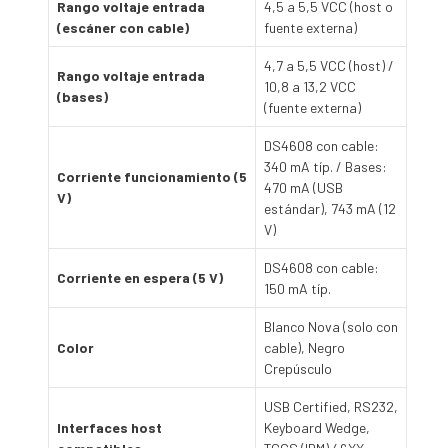
Rango voltaje entrada
4,5 a 5,5 VCC (host o
(escáner con cable)
fuente externa)
4,7 a 5,5 VCC (host) /
Rango voltaje entrada
10,8 a 13,2 VCC
(bases)
(fuente externa)
DS4608 con cable:
340 mA típ. / Bases:
Corriente funcionamiento (5
470 mA (USB
V)
estándar), 743 mA (12
V)
DS4608 con cable:
Corriente en espera (5 V)
150 mA típ.
Blanco Nova (solo con
Color
cable), Negro
Crepúsculo
USB Certified, RS232,
Interfaces host
Keyboard Wedge,