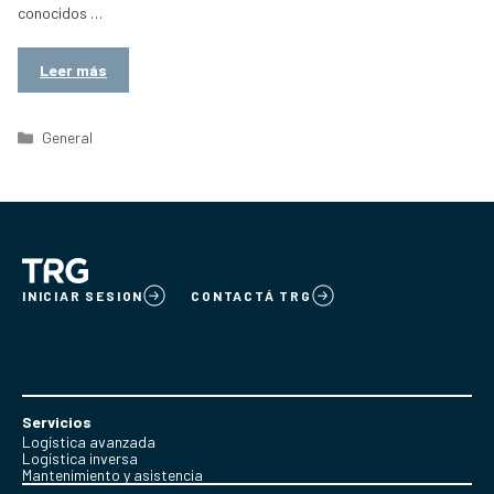
conocidos …
Leer más
Categorías
General
INICIAR SESION
CONTACTÁ TRG
Servicios
Logística avanzada
Logística inversa
Mantenimiento y asistencia