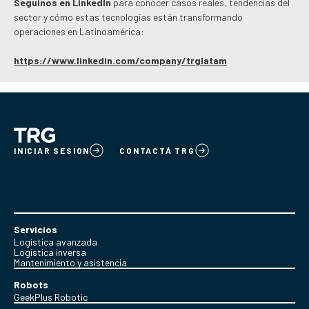
Seguinos en LinkedIn
para conocer casos reales, tendencias del
sector y cómo estas tecnologías están transformando
operaciones en Latinoamérica:
https://www.linkedin.com/company/trglatam
INICIAR SESION
CONTACTÁ TRG
Servicios
Logística avanzada
Logística inversa
Mantenimiento y asistencia
Robots
GeekPlus Robotic