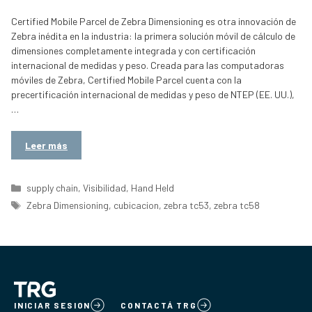
Certified Mobile Parcel de Zebra Dimensioning es otra innovación de
Zebra inédita en la industria: la primera solución móvil de cálculo de
dimensiones completamente integrada y con certificación
internacional de medidas y peso. Creada para las computadoras
móviles de Zebra, Certified Mobile Parcel cuenta con la
precertificación internacional de medidas y peso de NTEP (EE. UU.),
…
Leer más
Categorías
supply chain
,
Visibilidad
,
Hand Held
Etiquetas
Zebra Dimensioning
,
cubicacion
,
zebra tc53
,
zebra tc58
INICIAR SESION
CONTACTÁ TRG