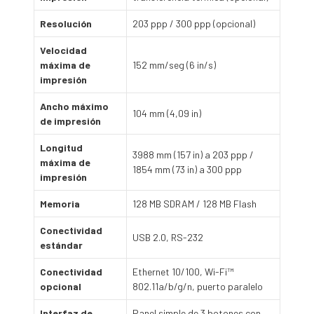
Resolución
203 ppp / 300 ppp (opcional)
Velocidad
máxima de
152 mm/seg (6 in/s)
impresión
Ancho máximo
104 mm (4,09 in)
de impresión
Longitud
3988 mm (157 in) a 203 ppp /
máxima de
1854 mm (73 in) a 300 ppp
impresión
Memoria
128 MB SDRAM / 128 MB Flash
Conectividad
USB 2.0, RS-232
estándar
Conectividad
Ethernet 10/100, Wi-Fi™
opcional
802.11a/b/g/n, puerto paralelo
Interfaz de
Panel simple de 3 botones con