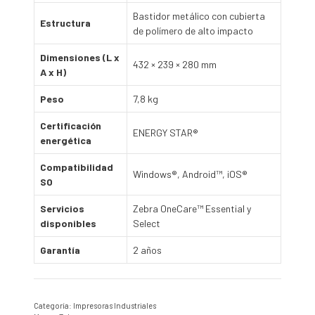
Bastidor metálico con cubierta
Estructura
de polímero de alto impacto
Dimensiones (L x
432 × 239 × 280 mm
A x H)
Peso
7,8 kg
Certificación
ENERGY STAR®
energética
Compatibilidad
Windows®, Android™, iOS®
SO
Servicios
Zebra OneCare™ Essential y
disponibles
Select
Garantía
2 años
Categoría:
Impresoras Industriales