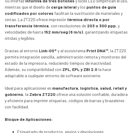
Su interfaz
intuitiva de tres botones
y luces LED simplifican el uso,
mientras que el diseño de
carga lateral
y los
puntos de guía
codificados por colores
facilitan la sustitución de materiales y
cintas. La ZT220 ofrece impresión
térmica directa o por
transferencia térmica
, con resoluciones de
203 o 300 ppp
, y
velocidades de hasta
152 mm/seg (6 in/s)
, garantizando etiquetas
nítidas y legibles.
Gracias al entorno
Link-OS®
y al ecosistema
Print DNA™
, la ZT220
permite integración sencilla, administración remota y monitoreo del
estado de la impresora, reduciendo tiempos de inactividad.
Además, su compatibilidad con
ZPL, EPL y ZBI 2.0
la hace
adaptable a cualquier entorno de software existente.
Ideal para aplicaciones en
manufactura, logística, salud, retail y
gobierno
, la
Zebra ZT220
ofrece una solución confiable, duradera
y eficiente para imprimir etiquetas, códigos de barras y brazaletes
con facilidad.
Bloque de Aplicaciones:
Etiquetado de productos, envíos y devoluciones