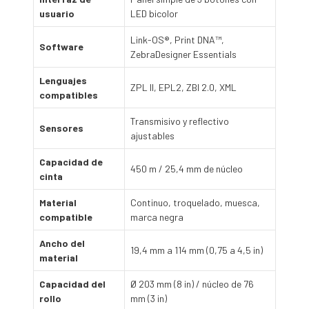
usuario
LED bicolor
Link-OS®, Print DNA™,
Software
ZebraDesigner Essentials
Lenguajes
ZPL II, EPL2, ZBI 2.0, XML
compatibles
Transmisivo y reflectivo
Sensores
ajustables
Capacidad de
450 m / 25,4 mm de núcleo
cinta
Material
Continuo, troquelado, muesca,
compatible
marca negra
Ancho del
19,4 mm a 114 mm (0,75 a 4,5 in)
material
Capacidad del
Ø 203 mm (8 in) / núcleo de 76
rollo
mm (3 in)