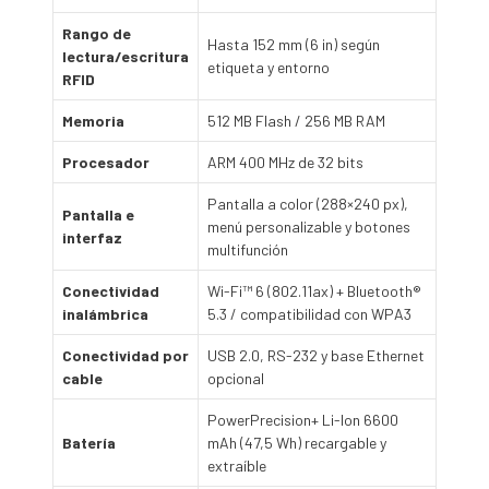
Rango de
Hasta 152 mm (6 in) según
lectura/escritura
etiqueta y entorno
RFID
Memoria
512 MB Flash / 256 MB RAM
Procesador
ARM 400 MHz de 32 bits
Pantalla a color (288×240 px),
Pantalla e
menú personalizable y botones
interfaz
multifunción
Conectividad
Wi-Fi™ 6 (802.11ax) + Bluetooth®
inalámbrica
5.3 / compatibilidad con WPA3
Conectividad por
USB 2.0, RS-232 y base Ethernet
cable
opcional
PowerPrecision+ Li-Ion 6600
Batería
mAh (47,5 Wh) recargable y
extraíble