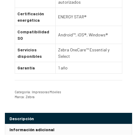
autorizados
Certificación
ENERGY STAR®
energética
Compatibilidad
Android™, iOS®, Windows®
SO
Servicios
Zebra OneCare™ Essential y
disponibles
Select
Garantía
1 año
Categoría:
Impresoras Móviles
Marca:
Zebra
Descripción
Información adicional