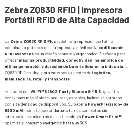
Zebra ZQ630 RFID | Impresora
Portátil RFID de Alta Capacidad
La
Zebra ZQ630 RFID Plus
redefine la impresión portátil al
combinar la potencia de una impresora móvil con la
codificación
RFID avanzada
en un diseño robusto y ergonómico. Diseñada para
ofrecer
máxima productividad, conectividad inalámbrica de
última generación y duración de batería líder en la industria
, la
ZQ630 RFID es ideal para entornos exigentes de
logística,
manufactura, retail y transporte
.
Equipada con
Wi-Fi™ 6 (802.11ax)
y
Bluetooth® 5.3
, garantiza
conexiones más rápidas, seguras y estables, incluso en entornos
con alta densidad de dispositivos. Su batería
PowerPrecision+ de
6600 mAh
permite operar durante turnos completos sin
interrupciones, mientras que la tecnología
Power Smart Print™
optimiza el consumo energético hasta un 30%.