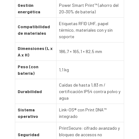
Gestión
Power Smart Print™ (ahorro del
energética
20–30% de batería)
Etiquetas RFID UHF, papel
Compatibilidad
térmico, materiales con y sin
de materiales
soporte
Dimensiones (L x
186,7 × 165,1 × 82,5 mm
A x H)
Peso (con
1,1 kg
batería)
Caídas de hasta 1,83 m /
Durabilidad
certificación IP54 contra polvo y
agua
Sistema
Link-OS® con Print DNA™
operativo
integrado
PrintSecure: cifrado avanzado y
Seguridad
bloqueo de accesos no