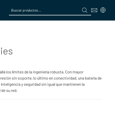
Products
search
Menú
ies
llá los límites de la ingeniería robusta. Con mayor
resión sin soporte, lo último en conectividad, una batería de
nteligencia y seguridad sin igual que mantienen la
 de su red.