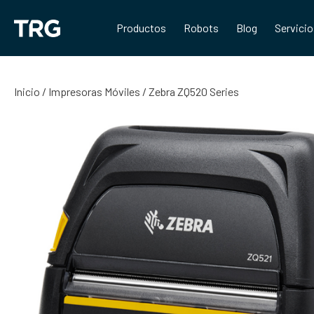
Saltar
al
Productos
Robots
Blog
Servici
contenido
Inicio
/
Impresoras Móviles
/ Zebra ZQ520 Series