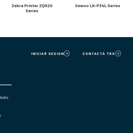
Zebra Printer ZQ620
Sewoo LK-P34L Series
Series
INICIAR SESION
CONTACTÁ TRG
Medio
y