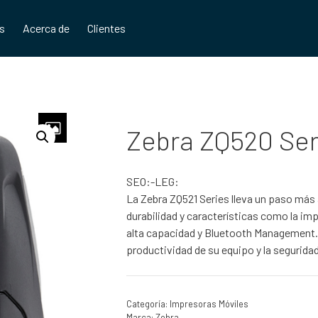
os
Acerca de
Clientes
Zebra ZQ520 Ser
SEO:-LEG:
La Zebra ZQ521 Series lleva un paso más a
durabilidad y características como la imp
alta capacidad y Bluetooth Management. I
productividad de su equipo y la seguridad
Categoría:
Impresoras Móviles
Marca:
Zebra