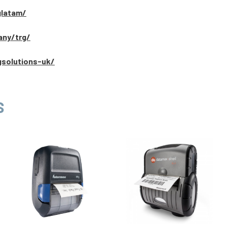
glatam/
any/trg/
gsolutions-uk/
S