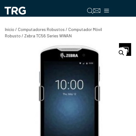
Saltar
al
Menú
contenido
Inicio
/
Computadores Robustos
/
Computador Móvil
Robusto
/ Zebra TC56 Series WWAN