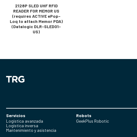
2128P SLED UHF RFID
READER FOR MEMOR US
(requires ACTIVE ePop-
Loq to attach Memor PDA)
(Datalogic DLR-SLED01-
US)
Servicios
Robots
Logística avanzada
GeekPlus Robotic
Logística inversa
Mantenimiento y asistencia