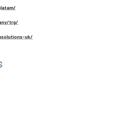
glatam/
any/trg/
gsolutions-uk/
S