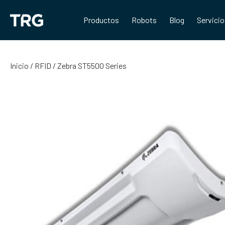
Saltar
al
Productos
Robots
Blog
Servici
contenido
Inicio
/
RFID
/ Zebra ST5500 Series