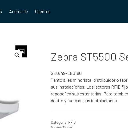
os
Acerca de
Clientes
Zebra ST5500 S
SEO:49-LEG:60
Tanto si es minorista, distribuidor o fa
sus instalaciones. Los lectores RFID fijo
reposo” en sus estanterías. Pero también
dentro y fuera de sus instalaciones.
Categoría:
RFID
Marca:
Zebra