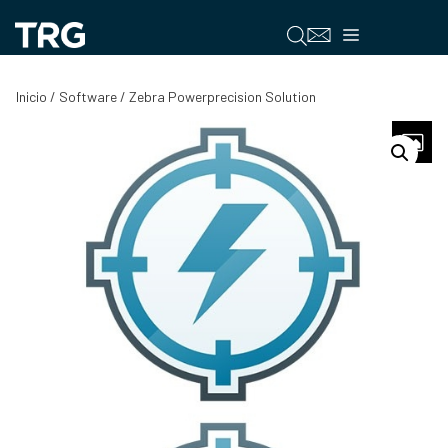
Saltar
al
Menú
contenido
Inicio
/
Software
/ Zebra Powerprecision Solution