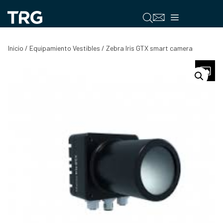
Saltar
al
Menú
contenido
Inicio
/
Equipamiento Vestibles
/ Zebra Iris GTX smart camera