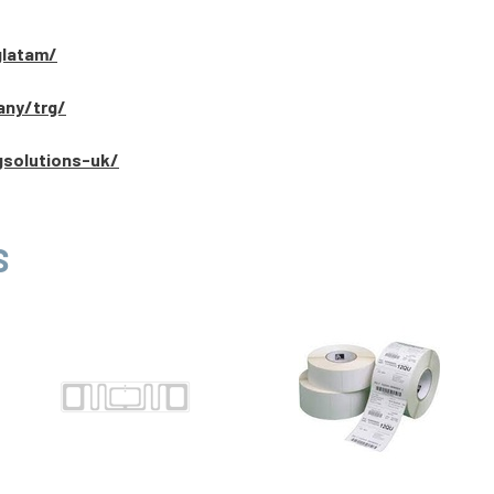
glatam/
any/trg/
gsolutions-uk/
S