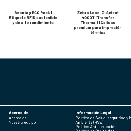
Beontag ECO Rack |
Zebra Label Z-Select
Etiqueta RFID sostenible
4000T (Transfer
y de alto rendimiento
Thermal) | Calidad
premium para impresión
térmica
Acerca de
Información Legal
Acerca de
Política de Salud, seguridad y 
Nuestro equipo
Ambiente (HSE)
Política Anticorrupción
Politica de Privacidad