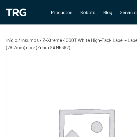
Saltar
al
Productos
Robots
Blog
Servici
contenido
Inicio
/
Insumos
/ Z-Xtreme 4000T White High-Tack Label – Labe
(76.2mm) core (Zebra SAM5382)