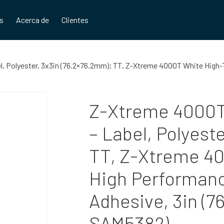
os
Acerca de
Clientes
l, Polyester, 3x3in (76.2×76.2mm); TT, Z-Xtreme 4000T White High-
Z-Xtreme 4000T
– Label, Polyest
TT, Z-Xtreme 40
High Performan
Adhesive, 3in (7
SAM5382)