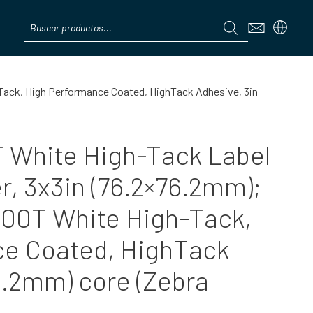
Products
search
Menú
Tack, High Performance Coated, HighTack Adhesive, 3in
 White High-Tack Label
er, 3x3in (76.2×76.2mm);
00T White High-Tack,
ce Coated, HighTack
6.2mm) core (Zebra