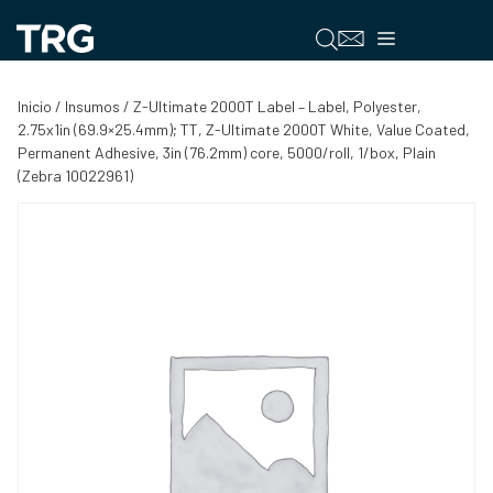
Saltar
al
Menú
contenido
Inicio
/
Insumos
/ Z-Ultimate 2000T Label – Label, Polyester,
2.75x1in (69.9×25.4mm); TT, Z-Ultimate 2000T White, Value Coated,
Permanent Adhesive, 3in (76.2mm) core, 5000/roll, 1/box, Plain
(Zebra 10022961)