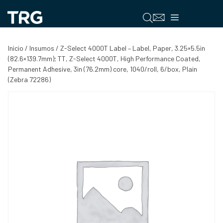
Saltar
al
Menú
contenido
Inicio
/
Insumos
/ Z-Select 4000T Label – Label, Paper, 3.25×5.5in
(82.6×139.7mm); TT, Z-Select 4000T, High Performance Coated,
Permanent Adhesive, 3in (76.2mm) core, 1040/roll, 6/box, Plain
(Zebra 72286)