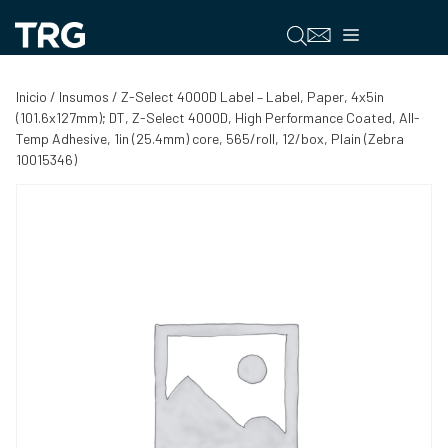
Saltar
al
Menú
contenido
Inicio
/
Insumos
/ Z-Select 4000D Label – Label, Paper, 4x5in
(101.6x127mm); DT, Z-Select 4000D, High Performance Coated, All-
Temp Adhesive, 1in (25.4mm) core, 565/roll, 12/box, Plain (Zebra
10015346)