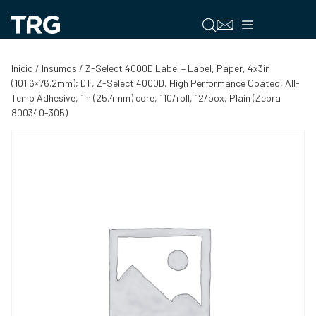
Saltar
al
Menú
contenido
Inicio
/
Insumos
/ Z-Select 4000D Label – Label, Paper, 4x3in
(101.6×76.2mm); DT, Z-Select 4000D, High Performance Coated, All-
Temp Adhesive, 1in (25.4mm) core, 110/roll, 12/box, Plain (Zebra
800340-305)