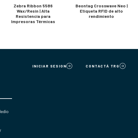
Zebra Ribbon 5586
Beontag Crosswave Neo |
Wax/Resin | Alta
Etiqueta RFID de alto
Resistencia para
rendimiento
Impresoras Térmicas
INICIAR SESION
CONTACTÁ TRG
Medio
y