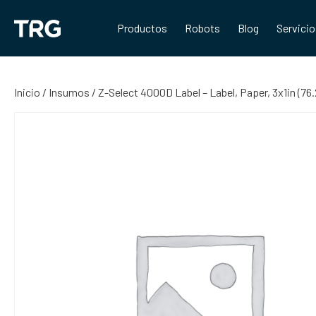
Saltar
al
Productos
Robots
Blog
Servici
contenido
Inicio
/
Insumos
/ Z-Select 4000D Label – Label, Paper, 3x1in (7