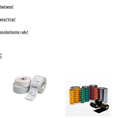
glatam/
any/trg/
gsolutions-uk/
S