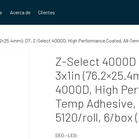
os
Acerca de
Clientes
6.2×25.4mm); DT, Z-Select 4000D, High Performance Coated, All-Temp
Z-Select 4000D L
3x1in (76.2×25.4
4000D, High Per
Temp Adhesive, 
5120/roll, 6/box
SEO:-LEG: