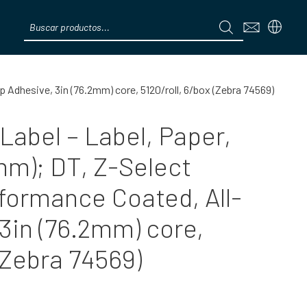
Products
search
Menú
 Adhesive, 3in (76.2mm) core, 5120/roll, 6/box (Zebra 74569)
abel – Label, Paper,
mm); DT, Z-Select
formance Coated, All-
3in (76.2mm) core,
 (Zebra 74569)