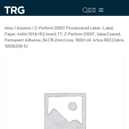
Saltar
al
Menú
contenido
Inicio
/
Insumos
/ Z-Perform 2000T Floodcoated Label – Label,
Paper, 4x6in (101.6×152.4mm); TT, Z-Perform 2000T, Value Coated,
Permanent Adhesive, 3in (76.2mm) core, 1000/roll, 4/box RED (Zebra
10006208-5)