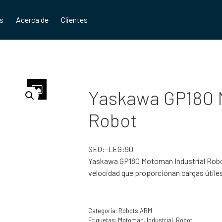
os
Acerca de
Clientes
Yaskawa GP180 M
Robot
SEO:-LEG:90
Yaskawa GP180 Motoman Industrial Robo
velocidad que proporcionan cargas útiles
Categoría:
Robots ARM
Etiquetas:
Motoman
,
Industrial
,
Robot