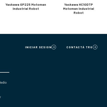
Yaskawa GP225 Motoman
Yaskawa HC10DTP
Industrial Robot
Motoman Industrial
Robot
INICIAR SESION
CONTACTÁ TRG
Medio
y