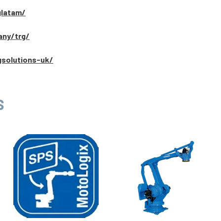
glatam/
any/trg/
gsolutions-uk/
S