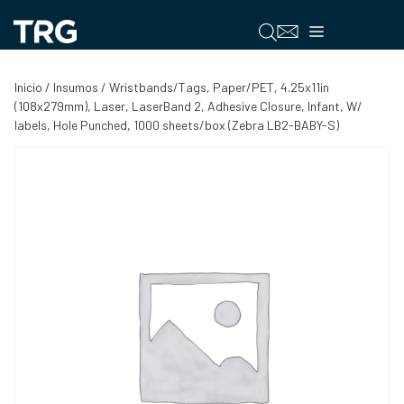
Saltar
al
Menú
contenido
Inicio
/
Insumos
/ Wristbands/Tags, Paper/PET, 4.25x11in
(108x279mm), Laser, LaserBand 2, Adhesive Closure, Infant, W/
labels, Hole Punched, 1000 sheets/box (Zebra LB2-BABY-S)