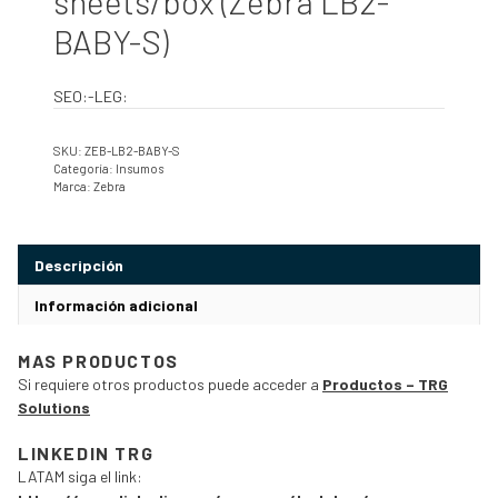
sheets/box (Zebra LB2-
BABY-S)
SEO:-LEG:
SKU:
ZEB-LB2-BABY-S
Categoría:
Insumos
Marca:
Zebra
Descripción
Información adicional
MAS PRODUCTOS
Si requiere otros productos puede acceder a
Productos – TRG
Solutions
LINKEDIN TRG
LATAM siga el link: