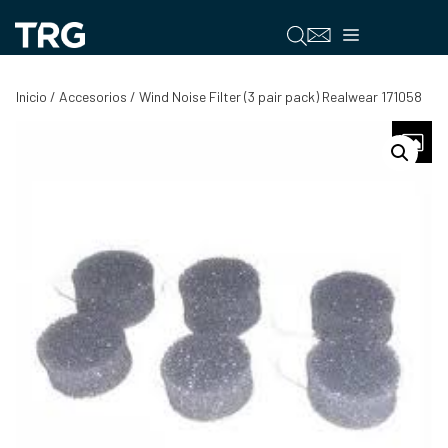
Saltar
al
Menú
contenido
Inicio
/
Accesorios
/ Wind Noise Filter (3 pair pack) Realwear 171058