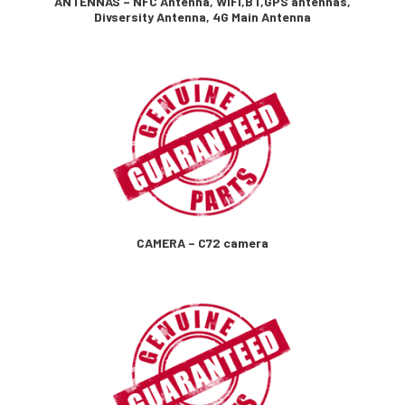
ANTENNAS – NFC Antenna, WIFI,BT,GPS antennas,
Divsersity Antenna, 4G Main Antenna
CAMERA – C72 camera