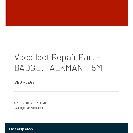
Vocollect Repair Part –
BADGE. TALKMAN T5M
SEO:-LEG:
SKU:
VOC-RP-T5-030
Categoría:
Repuestos
Descripción