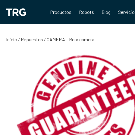
Saltar
al
Productos
Robots
Blog
Servici
contenido
Inicio
/
Repuestos
/ CAMERA – Rear camera