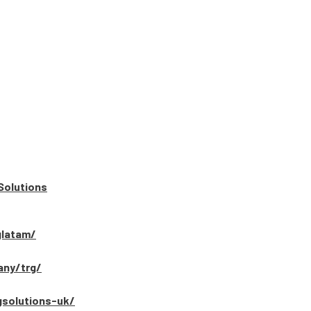
Solutions
glatam/
any/trg/
gsolutions-uk/