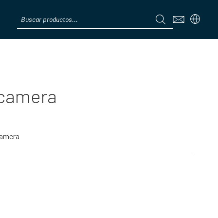
Products
search
Menú
 camera
camera