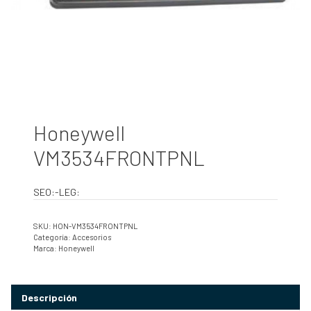
Honeywell
VM3534FRONTPNL
SEO:-LEG:
SKU:
HON-VM3534FRONTPNL
Categoría:
Accesorios
Marca:
Honeywell
Descripción