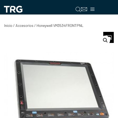
Saltar
al
Menú
contenido
Inicio
/
Accesorios
/ Honeywell VM3534FRONTPNL