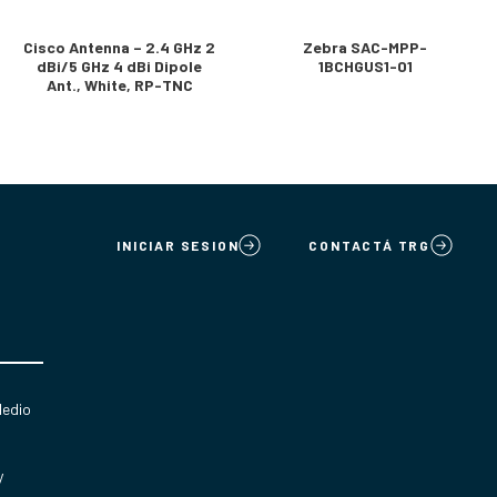
Cisco Antenna – 2.4 GHz 2
Zebra SAC-MPP-
dBi/5 GHz 4 dBi Dipole
1BCHGUS1-01
Ant., White, RP-TNC
INICIAR SESION
CONTACTÁ TRG
Medio
y