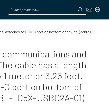
Products
search
Menú
eet. Attaches to USB-C port on bottom of device. (Zebra CBL-
 communications and
The cable has a length
 1 meter or 3.25 feet.
-C port on bottom of
 CBL-TC5X-USBC2A-01)