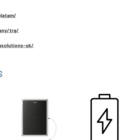
glatam/
any/trg/
gsolutions-uk/
S