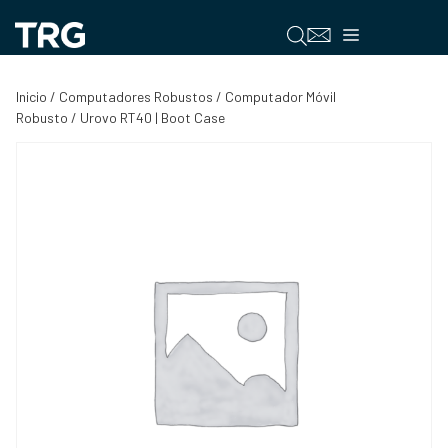
Saltar
al
Menú
contenido
Inicio
/
Computadores Robustos
/
Computador Móvil
Robusto
/ Urovo RT40 | Boot Case