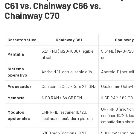
C61 vs. Chainway C66 vs.
Chainway
C70
Característica
Chainway C61
Chainway
5.2″ FHD (1920×1080), legible
5.5″ HD (1440×720),
Pantalla
al sol
sol
Sistema
Android 11 (actualizable a 14)
Android 11 (actuali
operativo
Procesador
Qualcomm Octa-Core 2.0 GHz
Qualcomm Octa-C
Memoria
4 GB RAM / 64 GB ROM
4 GB RAM / 64 GB
UHF RFID (mid/lon
Módulos
UHF RFID, escáner 1D/2D,
escáner 1D/2D, lect
opcionales
huellas, empuñadura pistola
empuñadura pisto
6700 mAh (opcional 9700
5000 mAh (opcion