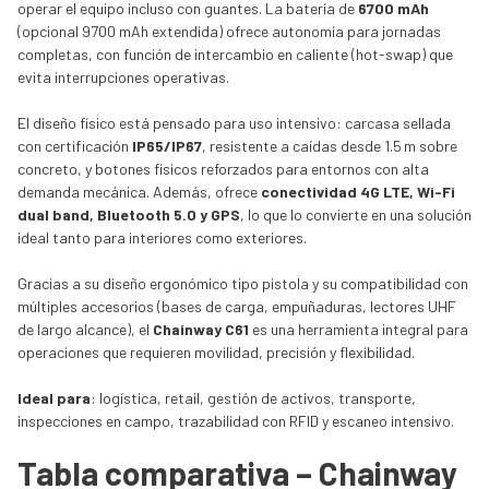
operar el equipo incluso con guantes. La batería de
6700 mAh
(opcional 9700 mAh extendida) ofrece autonomía para jornadas
completas, con función de intercambio en caliente (hot-swap) que
evita interrupciones operativas.
El diseño físico está pensado para uso intensivo: carcasa sellada
con certificación
IP65/IP67
, resistente a caídas desde 1.5 m sobre
concreto, y botones físicos reforzados para entornos con alta
demanda mecánica. Además, ofrece
conectividad 4G LTE, Wi-Fi
dual band, Bluetooth 5.0 y GPS
, lo que lo convierte en una solución
ideal tanto para interiores como exteriores.
Gracias a su diseño ergonómico tipo pistola y su compatibilidad con
múltiples accesorios (bases de carga, empuñaduras, lectores UHF
de largo alcance), el
Chainway C61
es una herramienta integral para
operaciones que requieren movilidad, precisión y flexibilidad.
Ideal para
: logística, retail, gestión de activos, transporte,
inspecciones en campo, trazabilidad con RFID y escaneo intensivo.
Tabla comparativa – Chainway