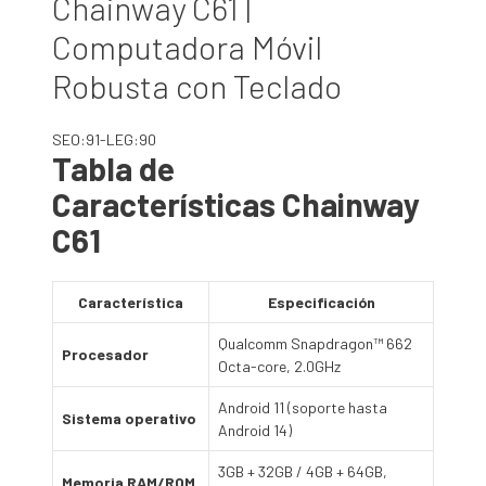
Chainway C61 |
Computadora Móvil
Robusta con Teclado
SEO:91-LEG:90
Tabla de
Características Chainway
C61
Característica
Especificación
Qualcomm Snapdragon™ 662
Procesador
Octa-core, 2.0GHz
Android 11 (soporte hasta
Sistema operativo
Android 14)
3GB + 32GB / 4GB + 64GB,
Memoria RAM/ROM