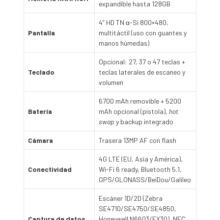
expandible hasta 128GB
4” HD TN α-Si 800×480,
Pantalla
multitáctil (uso con guantes y
manos húmedas)
Opcional: 27, 37 o 47 teclas +
Teclado
teclas laterales de escaneo y
volumen
6700 mAh removible + 5200
Batería
mAh opcional (pistola),
hot
swap
y backup integrado
Cámara
Trasera 13MP AF con flash
4G LTE (EU, Asia y América),
Conectividad
Wi-Fi 6 ready, Bluetooth 5.1,
GPS/GLONASS/BeiDou/Galileo
Escáner 1D/2D (Zebra
SE4710/SE4750/SE4850,
Captura de datos
Honeywell N6603/EX30), NFC