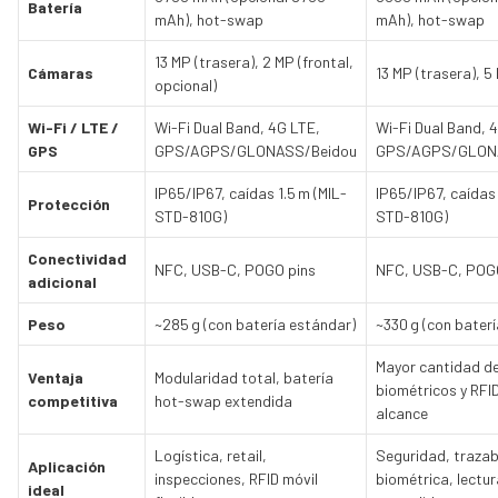
Batería
mAh), hot-swap
mAh), hot-swap
13 MP (trasera), 2 MP (frontal,
Cámaras
13 MP (trasera), 5 
opcional)
Wi-Fi / LTE /
Wi-Fi Dual Band, 4G LTE,
Wi-Fi Dual Band, 
GPS
GPS/AGPS/GLONASS/Beidou
GPS/AGPS/GLON
IP65/IP67, caídas 1.5 m (MIL-
IP65/IP67, caídas 
Protección
STD-810G)
STD-810G)
Conectividad
NFC, USB-C, POGO pins
NFC, USB-C, POG
adicional
Peso
~285 g (con batería estándar)
~330 g (con bater
Mayor cantidad d
Ventaja
Modularidad total, batería
biométricos y RFI
competitiva
hot-swap extendida
alcance
Logística, retail,
Seguridad, trazab
Aplicación
inspecciones, RFID móvil
biométrica, lectur
ideal