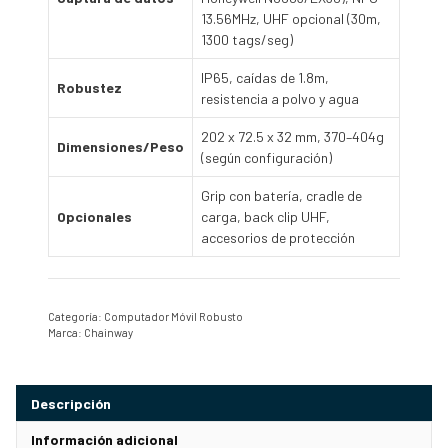
13.56MHz, UHF opcional (30m,
1300 tags/seg)
IP65, caídas de 1.8m,
Robustez
resistencia a polvo y agua
202 x 72.5 x 32 mm, 370–404g
Dimensiones/Peso
(según configuración)
Grip con batería, cradle de
Opcionales
carga, back clip UHF,
accesorios de protección
Categoría:
Computador Móvil Robusto
Marca:
Chainway
Descripción
Información adicional