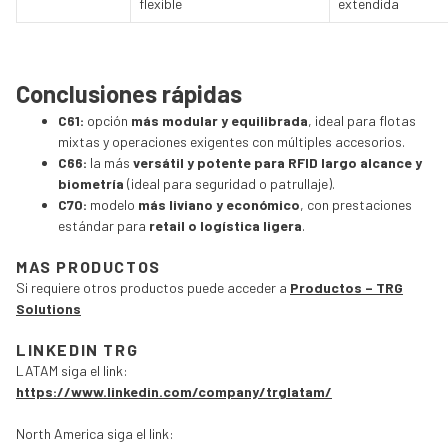
flexible
extendida
Conclusiones rápidas
C61:
opción
más modular y equilibrada
, ideal para flotas
mixtas y operaciones exigentes con múltiples accesorios.
C66:
la más
versátil y potente para RFID largo alcance y
biometría
(ideal para seguridad o patrullaje).
C70:
modelo
más liviano y económico
, con prestaciones
estándar para
retail o logística ligera
.
MAS PRODUCTOS
Si requiere otros productos puede acceder a
Productos – TRG
Solutions
LINKEDIN TRG
LATAM siga el link:
https://www.linkedin.com/company/trglatam/
North America siga el link: