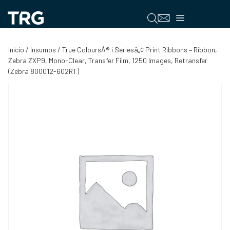
Saltar
al
Menú
contenido
Inicio
/
Insumos
/ True ColoursÂ® i Seriesâ„¢ Print Ribbons – Ribbon,
Zebra ZXP9, Mono-Clear, Transfer Film, 1250 Images, Retransfer
(Zebra 800012-602RT)