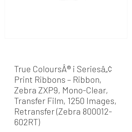
True ColoursÂ® i Seriesâ„¢
Print Ribbons – Ribbon,
Zebra ZXP9, Mono-Clear,
Transfer Film, 1250 Images,
Retransfer (Zebra 800012-
602RT)