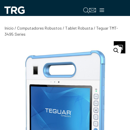
Saltar
al
Menú
contenido
Inicio
/
Computadores Robustos
/
Tablet Robusta
/ Teguar TMT-
3495 Series